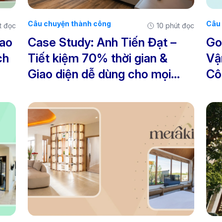
Câu chuyện thành công
Câu 
t đọc
10 phút đọc
hao
Case Study: Anh Tiến Đạt –
Go
ch
Tiết kiệm 70% thời gian &
Vậ
Giao diện dễ dùng cho mọi
Cô
nhân viên