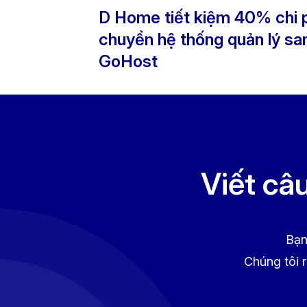
D Home tiết kiệm 40% chi 
chuyển hệ thống quản lý sa
GoHost
Viết câ
Bạn
Chúng tôi r