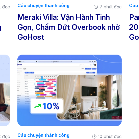
Câu chuyện thành công
Câu 
t đọc
7 phút đọc
Meraki Villa: Vận Hành Tinh
Pa
g
Gọn, Chấm Dứt Overbook nhờ
20
GoHost
Go
Câu chuyện thành công
t đọc
10 phút đọc