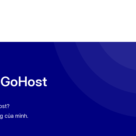
g GoHost
ost?
ng của mình.