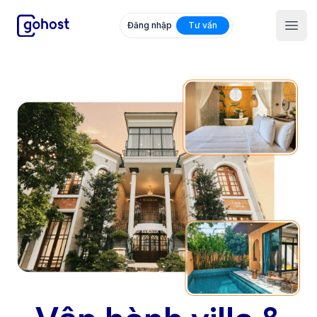
GoHost
Đăng nhập
Tư vấn
Open