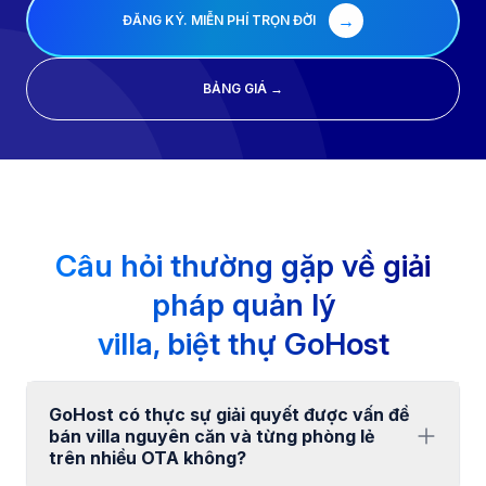
→
ĐĂNG KÝ. MIỄN PHÍ TRỌN ĐỜI
BẢNG GIÁ →
Câu hỏi thường gặp về giải
pháp quản lý
villa, biệt thự GoHost
GoHost có thực sự giải quyết được vấn đề
bán villa nguyên căn và từng phòng lẻ
trên nhiều OTA không?