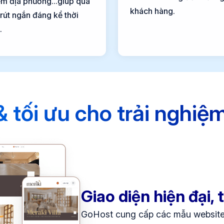
iệm địa phương...giúp quá
khách hàng.
 rút ngắn đáng kể thời
.
& tối ưu cho trải nghiệ
Giao diện hiện đại, 
GoHost cung cấp các mẫu website đ