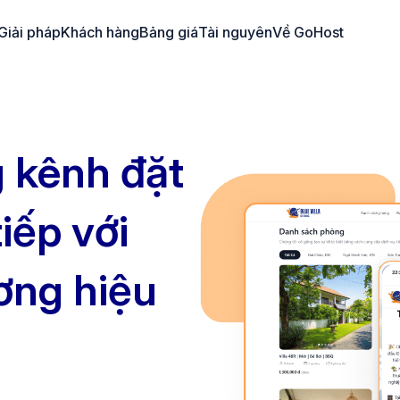
Giải pháp
Khách hàng
Bảng giá
Tài nguyên
Về GoHost
 kênh đặt
iếp với
ơng hiệu