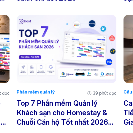
chi
Phần mềm quản lý
Câu 
t đọc
39 phút đọc
ỏ
Top 7 Phần mềm Quản lý
Ca
Khách sạn cho Homestay &
Ti
,
Chuỗi Căn hộ Tốt nhất 2026
Gi
— So sánh chi tiết
nh