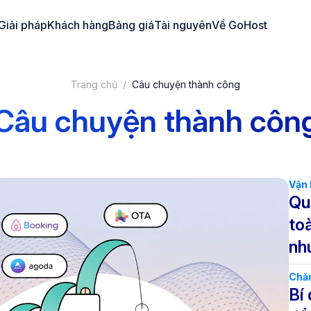
Giải pháp
Khách hàng
Bảng giá
Tài nguyên
Về GoHost
Trang chủ
Câu chuyện thành công
Câu chuyện thành côn
Vận 
Qu
toà
nh
Chă
Bí