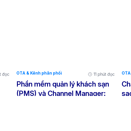
OTA & Kênh phân phối
OTA 
t đọc
11 phút đọc
Phần mềm quản lý khách sạn
Ch
(PMS) và Channel Manager:
sa
ho
Đâu là sự khác biệt then chốt?
BU
hi