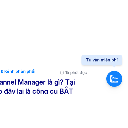
Tư vấn miễn phí
& Kênh phân phối
15 phút đọc
annel Manager là gì? Tại
o đây lại là công cụ BẮT
ỘC để quản lý đa kênh OTA
ệu quả