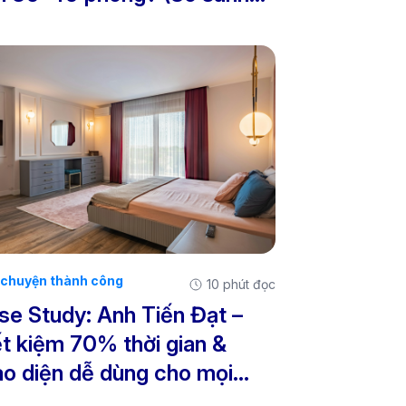
 tiết 2026)
chuyện thành công
10 phút đọc
se Study: Anh Tiến Đạt –
ết kiệm 70% thời gian &
ao diện dễ dùng cho mọi
ân viên