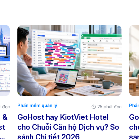
Phần mềm quản lý
Phần
t đọc
25 phút đọc
o &
GoHost hay KiotViet Hotel
Go
st
cho Chuỗi Căn hộ Dịch vụ? So
ch
sánh Chi tiết 2026
sạ