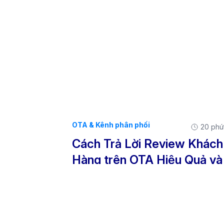
OTA & Kênh phân phối
20 phú
Cách Trả Lời Review Khách
Hàng trên OTA Hiệu Quả và
Chiến Lược Tăng Review c
khách sạn và homestay