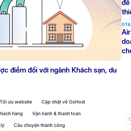
để
th
OTA 
Ai
do
ch
ược điểm đối với ngành Khách sạn, du
Tối ưu website
Cập nhật về GoHost
hách hàng
Vận hành & thanh toán
lý
Câu chuyện thành công