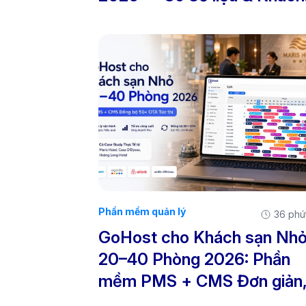
hàng Thực tế
Phần mềm quản lý
36 phú
GoHost cho Khách sạn Nh
20–40 Phòng 2026: Phần
mềm PMS + CMS Đơn giản
Đồng bộ 30+ OTA Tức thì