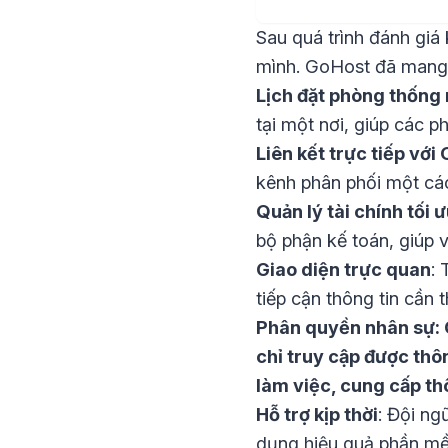
Sau quá trình đánh gi
mình. GoHost đã mang 
Lịch đặt phòng thống 
tại một nơi, giúp các p
Liên kết trực tiếp với
kênh phân phối một các
Quản lý tài chính tối 
bộ phận kế toán, giúp v
Giao diện trực quan
: 
tiếp cận thông tin cần t
Phân quyền nhân sự: C
chỉ truy cập được thôn
làm việc, cung cấp th
Hỗ trợ kịp thời
: Đội n
dụng hiệu quả phần m