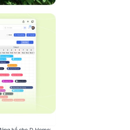
 đáng kể cho D Home: