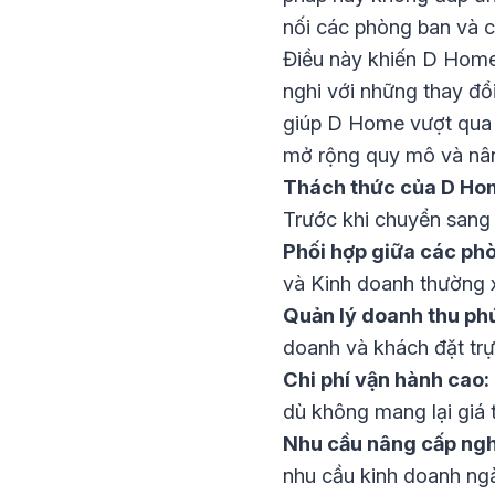
nối các phòng ban và ch
Điều này khiến D Home 
nghi với những thay đổi
giúp D Home vượt qua 
mở rộng quy mô và nân
Thách thức của D Ho
Trước khi chuyển sang 
Phối hợp giữa các ph
và Kinh doanh thường x
Quản lý doanh thu phứ
doanh và khách đặt trực 
Chi phí vận hành cao:
dù không mang lại giá t
Nhu cầu nâng cấp ngh
nhu cầu kinh doanh ngà