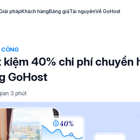
Giải pháp
Khách hàng
Bảng giá
Tài nguyên
Về GoHost
 CÔNG
t kiệm 40% chi phí chuyển 
ng GoHost
gian 3 phút