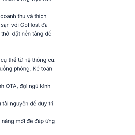
 doanh thu và thích
ch sạn với GoHost đã
thời đặt nền tảng để
cụ thể từ hệ thống cũ:
 Buồng phòng, Kế toán
nh OTA, đội ngũ kinh
ài nguyên để duy trì,
nh năng mới để đáp ứng