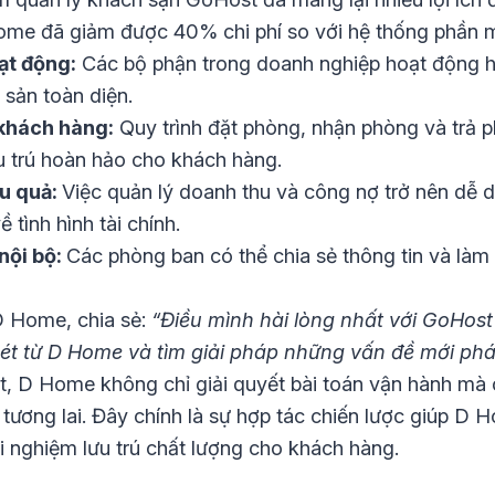
me đã giảm được 40% chi phí so với hệ thống phần 
ạt động:
Các bộ phận trong doanh nghiệp hoạt động h
 sản toàn diện.
 khách hàng:
Quy trình đặt phòng, nhận phòng và trả p
ưu trú hoàn hảo cho khách hàng.
ệu quả:
Việc quản lý doanh thu và công nợ trở nên dễ
 tình hình tài chính.
nội bộ:
Các phòng ban có thể chia sẻ thông tin và làm
 Home, chia sẻ:
“Điều mình hài lòng nhất với GoHost 
ét từ D Home và tìm giải pháp những vấn đề mới phát
t, D Home không chỉ giải quyết bài toán vận hành mà
ương lai. Đây chính là sự hợp tác chiến lược giúp D Ho
 nghiệm lưu trú chất lượng cho khách hàng.