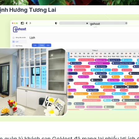
ịnh Hướng Tương Lai
 quản lý khách sạn GoHost đã mang lại nhiều lợi ích