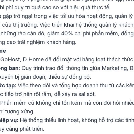
i phí duy trì quá cao so với hiệu quả thực tế.
gặp trở ngại trong việc tối ưu hóa hoạt động, quản lý
 của thị trường. Việc triển khai hệ thống quản lý khá
những rào cản đó, giảm 40% chi phí phần mềm, đồng 
g cao trải nghiệm khách hàng.
me
GoHost, D Home đã đối mặt với hàng loạt thách thức 
òng ban:
Quy trình trao đổi thông tin giữa Marketing,
uyên bị gián đoạn, thiếu sự đồng bộ.
c tạp:
Việc theo dõi và tổng hợp doanh thu từ các kê
tiếp trở nên rối rắm, dễ xảy ra sai sót.
Phần mềm cũ không chỉ tốn kém mà còn đòi hỏi nhiều t
rị tương xứng.
iệp vụ:
Hệ thống thiếu linh hoạt, không hỗ trợ các tí
y càng phát triển.