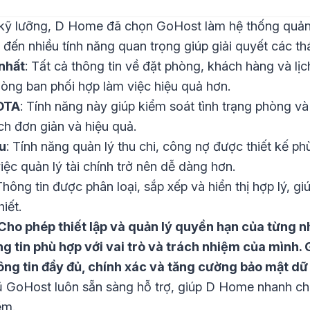
á kỹ lưỡng, D Home đã chọn GoHost làm hệ thống quản
đến nhiều tính năng quan trọng giúp giải quyết các t
nhất
: Tất cả thông tin về đặt phòng, khách hàng và lịc
hòng ban phối hợp làm việc hiệu quả hơn.
 OTA
: Tính năng này giúp kiểm soát tình trạng phòng và
h đơn giản và hiệu quả.
ưu
: Tính năng quản lý thu chi, công nợ được thiết kế p
iệc quản lý tài chính trở nên dễ dàng hơn.
Thông tin được phân loại, sắp xếp và hiển thị hợp lý, 
hiết.
ho phép thiết lập và quản lý quyền hạn của từng n
g tin phù hợp với vai trò và trách nhiệm của mình. G
ông tin đầy đủ, chính xác và tăng cường bảo mật dữ 
gũ GoHost luôn sẵn sàng hỗ trợ, giúp D Home nhanh c
ềm.