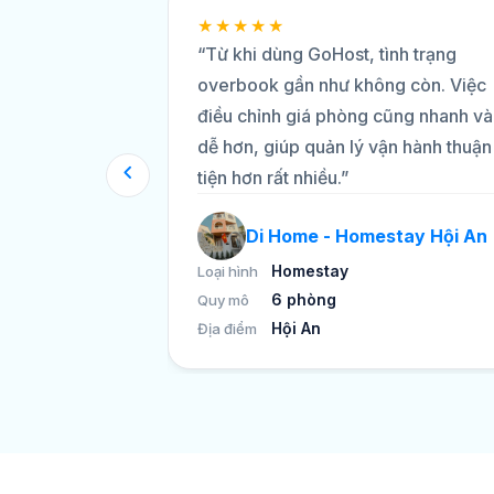
★★★★★
tôi quản lý
“Từ khi dùng GoHost, tình trạng
ên các OTA hiệu
overbook gần như không còn. Việc
verbook và giảm
điều chỉnh giá phòng cũng nhanh và
c thủ công. Giao
dễ hơn, giúp quản lý vận hành thuận
 ngũ hỗ trợ nhiệt
tiện hơn rất nhiều.”
ận hành diễn ra
Di Home - Homestay Hội An
Homestay
Loại hình
6 phòng
Quy mô
Hội An
Địa điểm