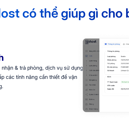
st có thể giúp gì cho
h
h nhận & trả phòng, dịch vụ sử dụng
p các tính năng cần thiết để vận
g.