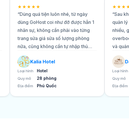
★★★★★
★★★
“Dùng quá tiện luôn nhé, từ ngày
“Sau kh
dùng GoHost coi như đỡ được hẳn 1
quản lý
nhân sự, không cần phải vào từng
nhiều, 
trang sửa giá sửa số lượng phòng
overbo
nữa, cũng không cần tự nhập thủ
và quản 
công vào sheet như trước nữa, bên
thời gia
Kalia Hotel
D
support thì nhiệt tình, thắc mắc gì là
phòng. 
được giải quyết ngay. 10 điểm nhé!”
hỗ trợ 
Hotel
Loại hình
Loại hình
28 phòng
tổng thể
Quy mô
Quy mô
Phú Quốc
Địa điểm
Địa điểm