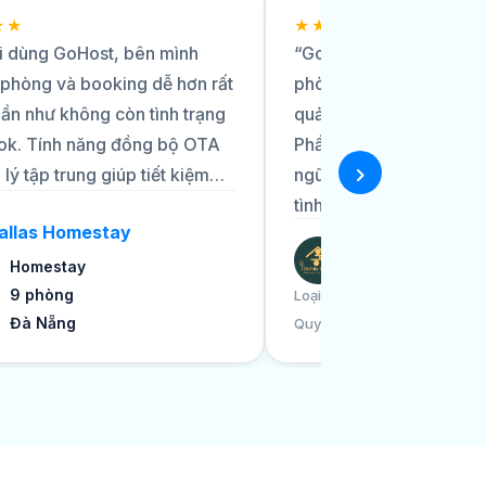
★★
★★★★★
i dùng GoHost, bên mình
“GoHost đã giúp tôi quả
 phòng và booking dễ hơn rất
phòng trên các kênh OT
gần như không còn tình trạng
quả, thông tin đồng bộ r
ok. Tính năng đồng bộ OTA
Phần mềm nhanh và dễ 
lý tập trung giúp tiết kiệm
ngũ support chuyên ngh
n, đặc biệt khi vận hành nhiều
tình.”
allas Homestay
Giao diện dễ dùng, đội ngũ
Trutina Home
phản hồi nhanh, trải nghiệm
Homestay
 rất ổn.”
9 phòng
Homestay
Loại hình
Đà Nẵng
8 phòng
Quy mô