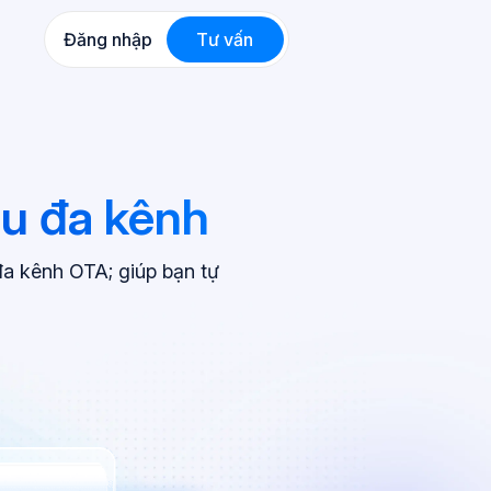
Đăng nhập
Tư vấn
hu đa kênh
đa kênh OTA; giúp bạn tự